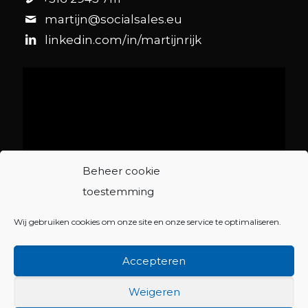
martijn@socialsales.eu
linkedin.com/in/martijnrijk
Beheer cookie
toestemming
Wij gebruiken cookies om onze site en onze service te optimaliseren.
Accepteren
1976 © Copyright - Martijn Rijk |
Algemene
voorwaarden
|
Disclaimer
|
Cookies
|
Privacyverklaring
|
Weigeren
Website by:
vanStijl